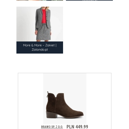
Zalando.pl
More & More – Żakiet |
Zalando.pl