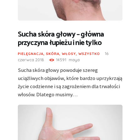
Sucha skóra głowy – główna
przyczyna łupieżu i nie tylko
16
PIELĘGNACJA
,
SKÓRA
,
WŁOSY
,
WSZYSTKO
czerwca 2018
14591
maya
Sucha skóra głowy powoduje szereg
uciążliwych objawów, które bardzo uprzykrzają
życie codzienne i są zagrożeniem dla trwałości
włosów. Dlatego musimy…