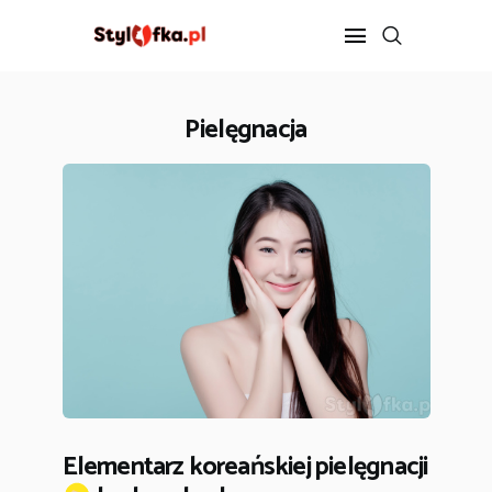
Pielęgnacja
STYLIZACJA
PIELĘGNACJA
FIT
DIETA
ZDROWIE
ROZRYWKA
KONTAKT
Elementarz koreańskiej pielęgnacji