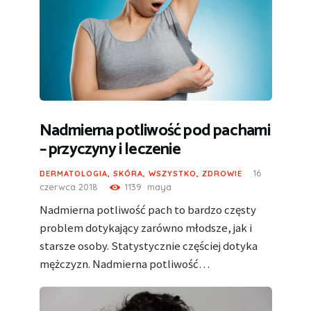
Nadmierna potliwość pod pachami
– przyczyny i leczenie
16
DERMATOLOGIA
,
SKÓRA
,
WSZYSTKO
,
ZDROWIE
czerwca 2018
1139
maya
Nadmierna potliwość pach to bardzo częsty
problem dotykający zarówno młodsze, jak i
starsze osoby. Statystycznie częściej dotyka
mężczyzn. Nadmierna potliwość…