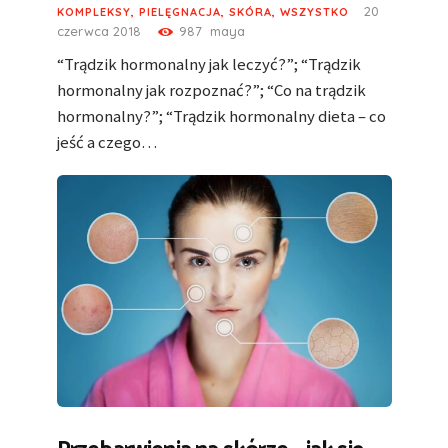
20
KOMPLEKSY
,
PIELĘGNACJA
,
SKÓRA
,
WSZYSTKO
czerwca 2018
987
maya
“Trądzik hormonalny jak leczyć?”; “Trądzik
hormonalny jak rozpoznać?”; “Co na trądzik
hormonalny?”; “Trądzik hormonalny dieta – co
jeść a czego…