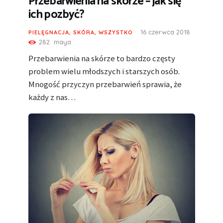
Przebarwienia na skórze – jak się
ich pozbyć?
16 czerwca 2018
PIELĘGNACJA
,
SKÓRA
,
WSZYSTKO
282
maya
Przebarwienia na skórze to bardzo częsty
problem wielu młodszych i starszych osób.
Mnogość przyczyn przebarwień sprawia, że
każdy z nas…