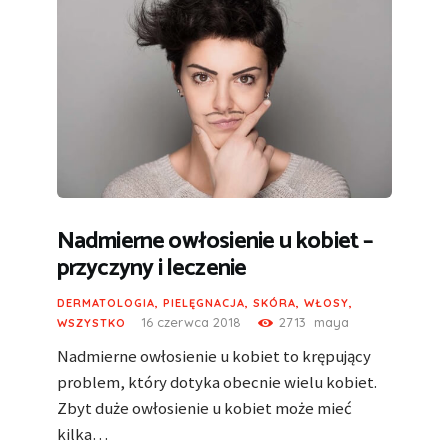
Nadmierne owłosienie u kobiet –
przyczyny i leczenie
DERMATOLOGIA
,
PIELĘGNACJA
,
SKÓRA
,
WŁOSY
,
16 czerwca 2018
2713
maya
WSZYSTKO
Nadmierne owłosienie u kobiet to krępujący
problem, który dotyka obecnie wielu kobiet.
Zbyt duże owłosienie u kobiet może mieć
kilka…