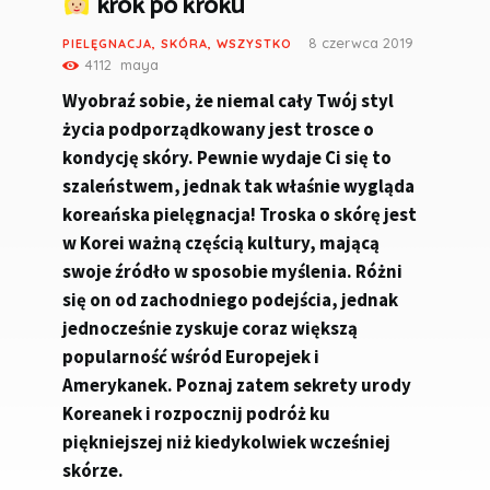
krok po kroku
8 czerwca 2019
PIELĘGNACJA
,
SKÓRA
,
WSZYSTKO
4112
maya
Wyobraź sobie, że niemal cały Twój styl
życia podporządkowany jest trosce o
kondycję skóry. Pewnie wydaje Ci się to
szaleństwem, jednak tak właśnie wygląda
koreańska pielęgnacja! Troska o skórę jest
w Korei ważną częścią kultury, mającą
swoje źródło w sposobie myślenia. Różni
się on od zachodniego podejścia, jednak
jednocześnie zyskuje coraz większą
popularność wśród Europejek i
Amerykanek. Poznaj zatem sekrety urody
Koreanek i rozpocznij podróż ku
piękniejszej niż kiedykolwiek wcześniej
skórze.