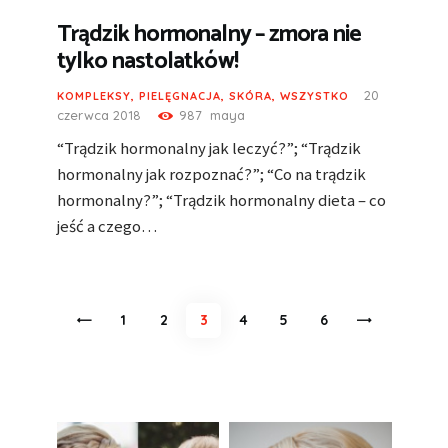
Trądzik hormonalny – zmora nie
tylko nastolatków!
20
KOMPLEKSY
,
PIELĘGNACJA
,
SKÓRA
,
WSZYSTKO
czerwca 2018
987
maya
“Trądzik hormonalny jak leczyć?”; “Trądzik
hormonalny jak rozpoznać?”; “Co na trądzik
hormonalny?”; “Trądzik hormonalny dieta – co
jeść a czego…
Nawigacja
<
PAGE
1
PAGE
2
PAGE
3
PAGE
4
PAGE
5
>
PAGE
6
po
wpisach