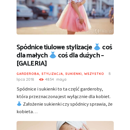
Spódnice tiulowe stylizacje
coś
dla małych
coś dla dużych –
[GALERIA]
8
GARDEROBA
,
STYLIZACJA
,
SUKIENKI
,
WSZYSTKO
lipca 2018
4854
maya
Spódnice i sukienki to ta część garderoby,
która przeznaczona jest wyłącznie dla kobiet.
Założenie sukienki czy spódnicy sprawia, że
kobieta…