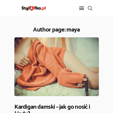
Author page: maya
STYLIZACJA
PIELĘGNACJA
FIT
DIETA
ZDROWIE
ROZRYWKA
KONTAKT
Kardigan damski – jak go nosić i