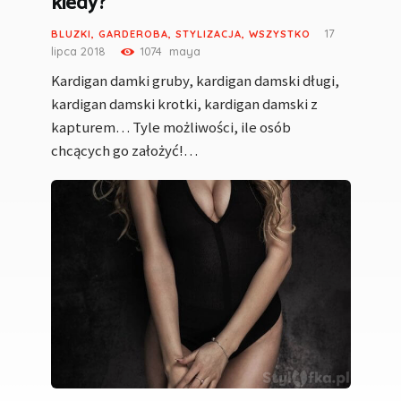
kiedy?
17
BLUZKI
,
GARDEROBA
,
STYLIZACJA
,
WSZYSTKO
lipca 2018
1074
maya
Kardigan damki gruby, kardigan damski długi,
kardigan damski krotki, kardigan damski z
kapturem… Tyle możliwości, ile osób
chcących go założyć!…