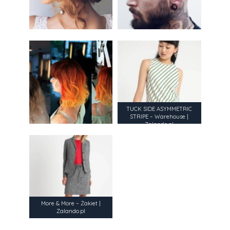
TUCK SIDE ASYMMETRIC
STRIPE – Warehouse |
Zalando.pl
More & More – Żakiet |
Zalando.pl