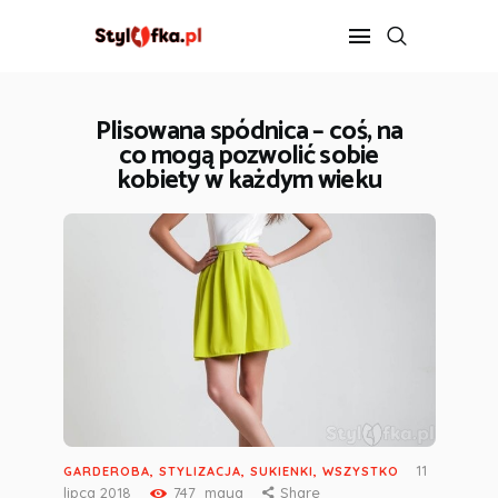
Plisowana spódnica – coś, na
co mogą pozwolić sobie
STYLIZACJA
kobiety w każdym wieku
PIELĘGNACJA
FIT
DIETA
ZDROWIE
ROZRYWKA
KONTAKT
11
GARDEROBA
,
STYLIZACJA
,
SUKIENKI
,
WSZYSTKO
lipca 2018
747
maya
Share