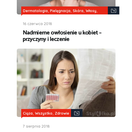
,
,
,
,
Dermatologia
Pielęgnacja
Skóra
Włosy
Wszystko
16 czerwca 2018
Nadmierne owłosienie u kobiet –
przyczyny i leczenie
,
,
Ciąża
Wszystko
Zdrowie
7 sierpnia 2018