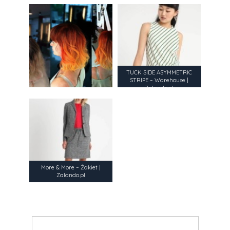
TUCK SIDE ASYMMETRIC
STRIPE – Warehouse |
Zalando.pl
More & More – Żakiet |
Zalando.pl