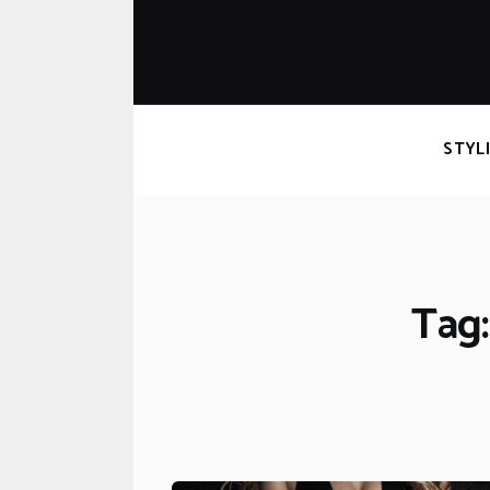
STYL
Tag: