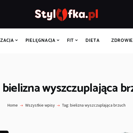
STYLIZACJA
PIELĘGNACJA
FIT
IZACJA
PIELĘGNACJA
FIT
DIETA
ZDROWI
DIETA
ZDROWIE
ROZRYWKA
 bielizna wyszczuplająca b
KONTAKT
Home
Wszystkie wpisy
Tag: bielizna wyszczuplająca brzuch