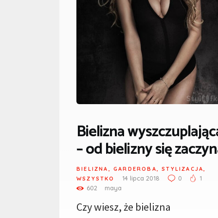
Bielizna wyszczuplając
– od bielizny się zaczy
BIELIZNA
,
GARDEROBA
,
STYLIZACJA
,
14 lipca 2018
0
1
WSZYSTKO
602
maya
Czy wiesz, że bielizna