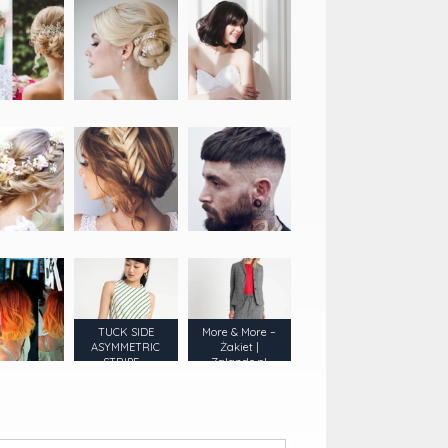
TUCK SIDE
More & More –
ASYMMETRIC
Żakiet |
STRIPE –
Zalando.pl
Warehouse |
Zalando.pl