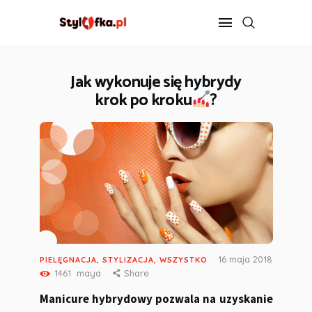
Jak wykonuje się hybrydy
krok po kroku
?
STYLIZACJA
PIELĘGNACJA
FIT
DIETA
ZDROWIE
ROZRYWKA
KONTAKT
16 maja 2018
PIELĘGNACJA
,
STYLIZACJA
,
WSZYSTKO
1461
maya
Share
Manicure hybrydowy pozwala na uzyskanie