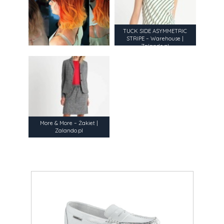
TUCK SIDE ASYMMETRIC
STRIPE – Warehouse |
Zalando.pl
More & More – Żakiet |
Zalando.pl