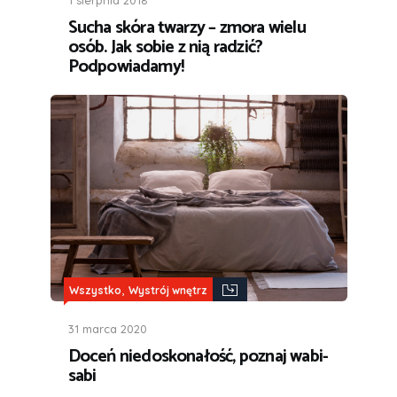
1 sierpnia 2018
Sucha skóra twarzy – zmora wielu
osób. Jak sobie z nią radzić?
Podpowiadamy!
,
Wszystko
Wystrój wnętrz
31 marca 2020
Doceń niedoskonałość, poznaj wabi-
sabi