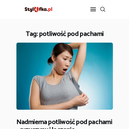
Tag: potliwość pod pachami
STYLIZACJA
PIELĘGNACJA
FIT
DIETA
ZDROWIE
ROZRYWKA
KONTAKT
Nadmierna potliwość pod pachami