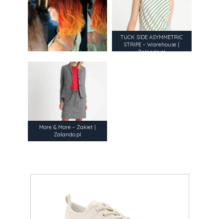
TUCK SIDE ASYMMETRIC
STRIPE – Warehouse |
Zalando.pl
More & More – Żakiet |
Zalando.pl