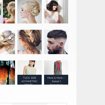
TUCK SIDE
More & More –
ASYMMETRIC
Żakiet |
STRIPE –
Zalando.pl
Warehouse |
Zalando.pl