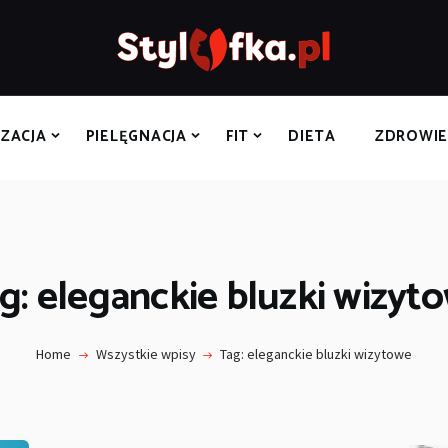
STYLIZACJA
PIELĘGNACJA
FIT
IZACJA
PIELĘGNACJA
FIT
DIETA
ZDROWI
DIETA
ZDROWIE
ROZRYWKA
g: eleganckie bluzki wizyt
KONTAKT
Home
Wszystkie wpisy
Tag: eleganckie bluzki wizytowe