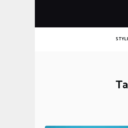
STYL
Ta