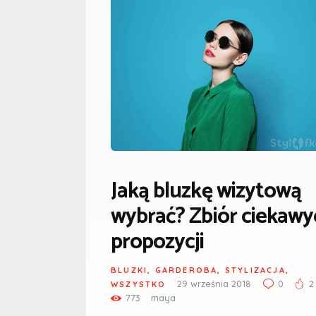
Jaką bluzkę wizytową
wybrać? Zbiór ciekawy
propozycji
BLUZKI
,
GARDEROBA
,
STYLIZACJA
,
29 września 2018
0
2
WSZYSTKO
773
maya