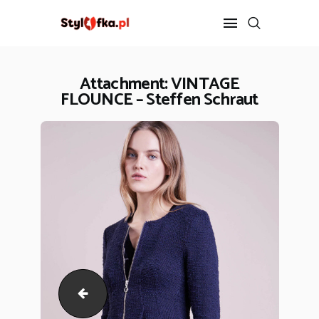
Attachment: VINTAGE
FLOUNCE – Steffen Schraut
STYLIZACJA
PIELĘGNACJA
FIT
DIETA
ZDROWIE
ROZRYWKA
KONTAKT
More & More - Żakiet